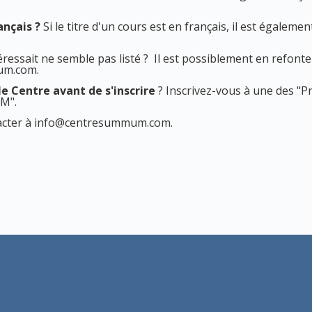
ançais ?
Si le titre d'un cours est en français, il est égalemen
ressait ne semble pas listé ? Il est possiblement en refonte o
um.com
.
le Centre avant de s'inscrire
? Inscrivez-vous à une des "P
UM".
tacter à info@centresummum.com.